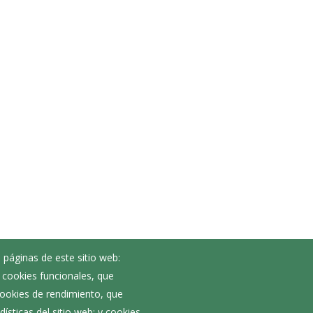
 páginas de este sitio web:
; cookies funcionales, que
Noticias
 cookies de rendimiento, que
Eventos
ísticas del sitio web; y cookies