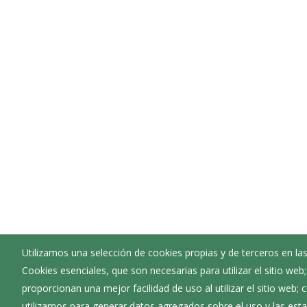
Utilizamos una selección de cookies propias y de terceros en las
Cookies esenciales, que son necesarias para utilizar el sitio web
Ayuntamiento de Belbimbre
proporcionan una mejor facilidad de uso al utilizar el sitio web;
:
Calle Real 09226
utilizamos para generar datos agregados sobre el uso y las estad