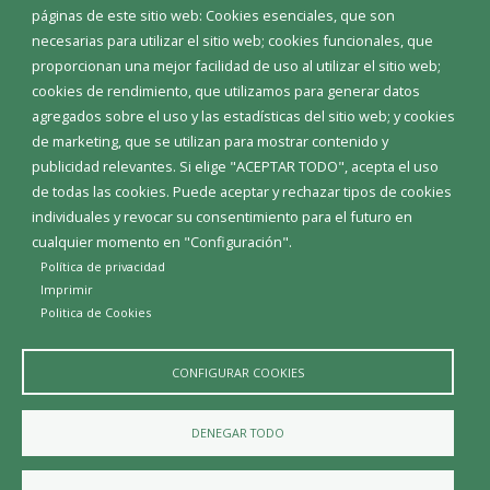
páginas de este sitio web: Cookies esenciales, que son
necesarias para utilizar el sitio web; cookies funcionales, que
proporcionan una mejor facilidad de uso al utilizar el sitio web;
cookies de rendimiento, que utilizamos para generar datos
agregados sobre el uso y las estadísticas del sitio web; y cookies
de marketing, que se utilizan para mostrar contenido y
publicidad relevantes. Si elige "ACEPTAR TODO", acepta el uso
de todas las cookies. Puede aceptar y rechazar tipos de cookies
individuales y revocar su consentimiento para el futuro en
cualquier momento en "Configuración".
Política de privacidad
Imprimir
Aviso Legal
Política de privacidad
Política de Cookies
Politica de Cookies
Declaración de accesibilidad
Diputación de Burgos
CONFIGURAR COOKIES
DENEGAR TODO