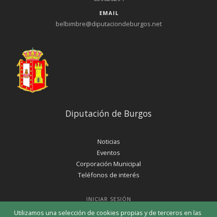
EMAIL
belbimbre@diputaciondeburgos.net
Diputación de Burgos
Noticias
Eventos
Corporación Municipal
Teléfonos de interés
INICIAR SESIÓN
MAPA WEB
Utilizamos una selección de cookies propias y de terceros en las